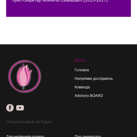
прес-секретар Міхейла Саакашвілі (2013-2017)..
MENU
Головна
Напрямки досліджень
Команда
Advisory BOARD
©Revival Institute for Future
Для керівників громад
Про директора